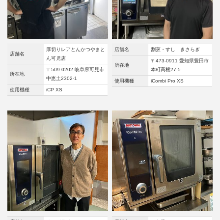
厚切りレアとんかつやまと
店舗名
割烹・すし きさらぎ
店舗名
ん可児店
〒473-0911 愛知県豊田市
所在地
〒509-0202 岐阜県可児市
本町高根27-5
所在地
中恵土2302-1
使用機種
iCombi Pro XS
使用機種
iCP XS