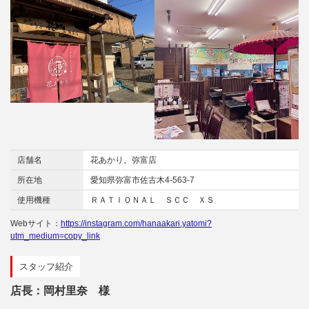
店舗名
花あかり。弥富店
所在地
愛知県弥富市佐古木4-563-7
使用機種
ＲＡＴＩＯＮＡＬ ＳＣＣ ＸＳ
Webサイト：
https://instagram.com/hanaakari.yatomi?
utm_medium=copy_link
スタッフ紹介
店長：岡村里奈 様