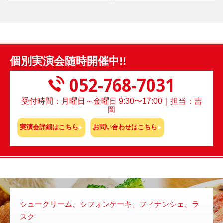
個別実演会随時開催中!!
052-768-7031
受付時間：月曜日～金曜日 9:30〜17:00｜担当：吉
岡
実演会詳細はこちら
お問い合わせはこちら
シュークリーム、シフォンケーキ、フィナンシェ、ラ
スチ
スク
いな