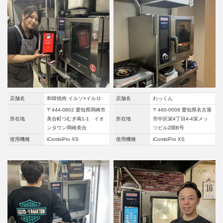
店舗名
和韓焼肉 イルソ×イルロ
店舗名
わっくん
〒444-0802 愛知県岡崎市
〒460-0008 愛知県名古屋
所在地
美合町つむぎ南1-1 イオ
所在地
市中区栄4丁目4-4栄メッ
ンタウン岡崎美合
ツビル2階B号
使用機種
iCombiPro XS
使用機種
iCombiPro XS