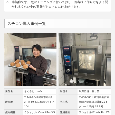
半熟卵です。 朝のモーニングに付いており、お客様に作り方をよく聞
かれるくらい中の黄身がトロトロに仕上がります。
スチコン導入事例一覧
店舗名
さくらと。cafe
店舗名
鳴海酒場 雅ッ笑
〒447-0849碧南市築山町
〒458-0801 愛知県名古屋
所在地
3丁目50-4あけぼのハイツ
所在地
市緑区鳴海町花井町21-5
104
グレース鳴海 1F B号
使用機種
ラショナル iCombi Pro XS
使用機種
ラショナル iCombi Pro XS