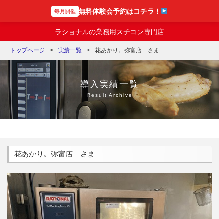
無料体験会予約はコチラ！
毎月開催
スチコンの達人
ラショナルの業務用スチコン専門店
トップページ
実績一覧
花あかり。弥富店 さま
導入実績一覧
Result Archive
花あかり。弥富店 さま