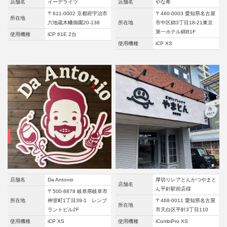
店舗名
イーデライツ
店舗名
やな希
〒611-0002 京都府宇治市
〒460-0003 愛知県名古屋
所在地
六地蔵木幡御園20-138
所在地
市中区錦3丁目18-21東京
第一ホテル錦B1F
使用機種
iCP 61E 2台
使用機種
iCP XS
店舗名
Da Antonio
厚切りレアとんかつやまと
店舗名
ん平針駅前店様
〒500-8878 岐阜県岐阜市
所在地
神室町1丁目39-1 レンブ
〒468-0011 愛知県名古屋
所在地
ラントビル2F
市天白区平針3丁目110
使用機種
iCP XS
使用機種
iCombiPro XS