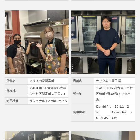
店舗名
アリスの家新富町
店舗名
ナリタ名古屋工場
〒453-0031 愛知県名古屋
〒453-0015 名古屋市中村
所在地
市中村区新富町２丁目6-3
所在地
区椿町7番15号(ナリタ本
店）
使用機種
ラショナル iCombi Pro XS
iCombi Pro 10-1/1 2
使用機種
台 iCombi Pro X
S 6-2/3 1台