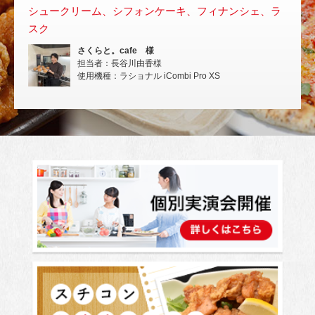
シュークリーム、シフォンケーキ、フィナンシェ、ラ
スチ
スク
いな
さくらと。cafe 様
担当者：長谷川由香様
使用機種：ラショナル iCombi Pro XS