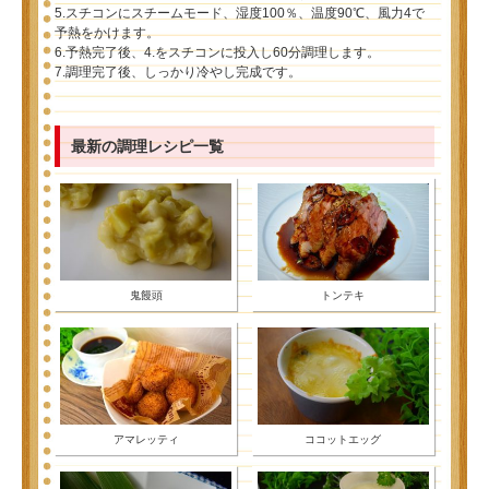
5.スチコンにスチームモード、湿度100％、温度90℃、風力4で
予熱をかけます。
6.予熱完了後、4.をスチコンに投入し60分調理します。
7.調理完了後、しっかり冷やし完成です。
最新の調理レシピ一覧
鬼饅頭
トンテキ
アマレッティ
ココットエッグ