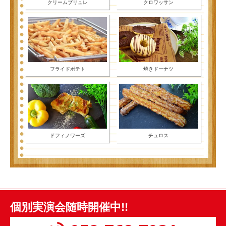
クリームブリュレ
クロワッサン
フライドポテト
焼きドーナツ
ドフィノワーズ
チュロス
個別実演会随時開催中!!