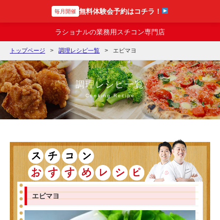
無料体験会予約はコチラ！
毎月開催
スチコンの達人
ラショナルの業務用スチコン専門店
トップページ
調理レシピ一覧
エビマヨ
調理レシピ一覧
Cooking Recipe
エビマヨ