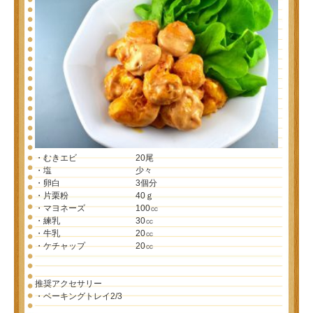
・むきエビ 20尾
・塩 少々
・卵白 3個分
・片栗粉 40ｇ
・マヨネーズ 100㏄
・練乳 30㏄
・牛乳 20㏄
・ケチャップ 20㏄
推奨アクセサリー
・ベーキングトレイ2/3