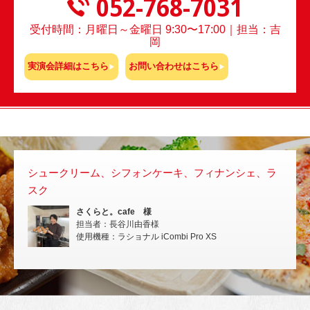
052-768-7031
受付時間：月曜日～金曜日 9:30〜17:00｜担当：吉
岡
実演会詳細はこちら
お問い合わせはこちら
シュークリーム、シフォンケーキ、フィナンシェ、ラ
スチ
スク
いな
さくらと。cafe 様
担当者：長谷川由香様
使用機種：ラショナル iCombi Pro XS