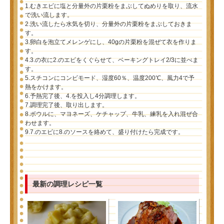
1.むきエビに塩と分量外の片栗粉をまぶしてぬめりを取り、流水
で洗い流します。
2.洗い流したら水気を切り、分量外の片栗粉をまぶしておきま
す。
3.卵白を泡立てメレンゲにし、40gの片栗粉を混ぜて衣を作りま
す。
4.3.の衣に2.のエビをくぐらせて、ベーキングトレイ2/3に並べま
す。
5.スチコンにコンビモード、湿度60％、温度200℃、風力4で予
熱をかけます。
6.予熱完了後、4.を投入し4分調理します。
7.調理完了後、取り出します。
8.ボウルに、マヨネーズ、ケチャップ、牛乳、練乳を入れ混ぜ合
わせます。
9.7.のエビに8.のソースを絡めて、盛り付けたら完成です。
最新の調理レシピ一覧