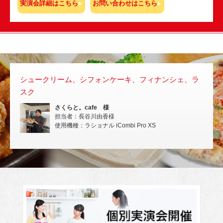
実演会詳細はこちら
お問い合わせはこちら
シュークリーム、シフォンケーキ、フィナンシェ、ラ
スチ
スク
いな
さくらと。cafe 様
担当者：長谷川由香様
使用機種：ラショナル iCombi Pro XS