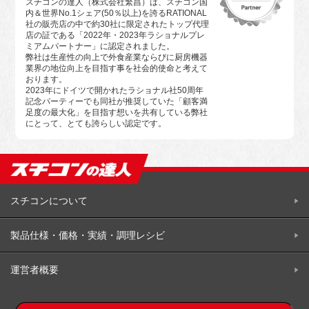
スチコンの達人（株式会社繁昌）は、スチコン国
内＆世界No.1シェア(50％以上)を誇るRATIONAL
社の販売店の中で約30社に限定されたトップ代理
店の証である「2022年・2023年ラショナルプレ
ミアムパートナー」に認定されました。
弊社は生産性の向上で外食産業ならびに厨房機器
業界の地位向上を目指す事を社会的使命と考えて
おります。
2023年にドイツで開かれたラショナル社50周年
記念パーティーでも同社が推奨していた「顧客満
足度の最大化」を目指す想いを共有している弊社
にとって、とても誇らしい認定です。
スチコンについて
製品仕様・価格・実績・調理レシビ
運営者概要