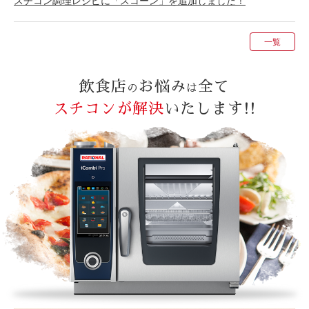
スチコン調理レシピに「スコーン」を追加しました！
一覧
飲食店
お悩み
全て
の
は
スチコンが解決
いたします!!