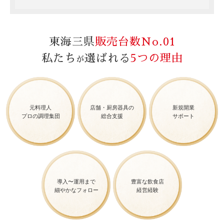
東海三県
販売台数No.01
私たち
選ばれる
5つの理由
が
元料理人
店舗・厨房器具の
新規開業
プロの調理集団
総合支援
サポート
導入〜運用まで
豊富な飲食店
細やかなフォロー
経営経験