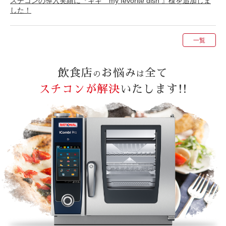
スチコンの導入実績に『キキ my fevorite dish 』様を追加しま
した！
一覧
飲食店
お悩み
全て
の
は
スチコンが解決
いたします!!