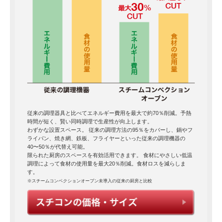
従来の調理器具と比べてエネルギー費用を最大で約70％削減。予熱
時間が短く、賢い同時調理で生産性が向上します。
わずかな設置スペース。 従来の調理方法の95％をカバーし、鍋やフ
ライパン、焼き網、鉄板、フライヤーといった従来の調理機器の
40〜50％が代替え可能。
限られた厨房のスペースを有効活用できます。 食材にやさしい低温
調理によって食材の使用量を最大20％削減。食材ロスを減らしま
す。
※スチームコンベクションオーブン未導入の従来の厨房と比較