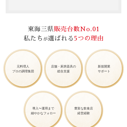
東海三県
販売台数No.01
私たち
選ばれる
5つの理由
が
元料理人
店舗・厨房器具の
新規開業
プロの調理集団
総合支援
サポート
導入〜運用まで
豊富な飲食店
細やかなフォロー
経営経験