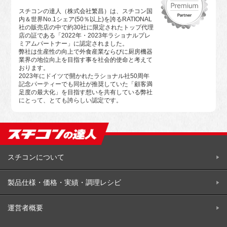
スチコンの達人（株式会社繁昌）は、スチコン国
内＆世界No.1シェア(50％以上)を誇るRATIONAL
社の販売店の中で約30社に限定されたトップ代理
店の証である「2022年・2023年ラショナルプレ
ミアムパートナー」に認定されました。
弊社は生産性の向上で外食産業ならびに厨房機器
業界の地位向上を目指す事を社会的使命と考えて
おります。
2023年にドイツで開かれたラショナル社50周年
記念パーティーでも同社が推奨していた「顧客満
足度の最大化」を目指す想いを共有している弊社
にとって、とても誇らしい認定です。
スチコンについて
製品仕様・価格・実績・調理レシビ
運営者概要