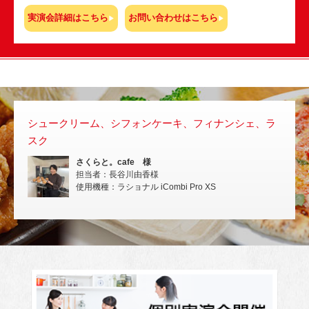
実演会詳細はこちら
お問い合わせはこちら
シュークリーム、シフォンケーキ、フィナンシェ、ラ
スチ
スク
いな
さくらと。cafe 様
担当者：長谷川由香様
使用機種：ラショナル iCombi Pro XS