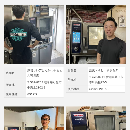
厚切りレアとんかつやまと
店舗名
割烹・すし きさらぎ
店舗名
ん可児店
〒473-0911 愛知県豊田市
所在地
〒509-0202 岐阜県可児市
本町高根27-5
所在地
中恵土2302-1
使用機種
iCombi Pro XS
使用機種
iCP XS