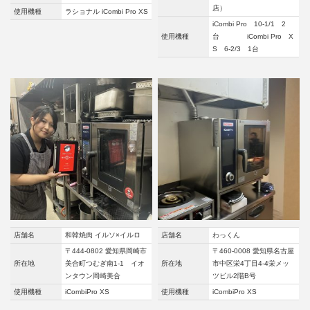
店）
使用機種
ラショナル iCombi Pro XS
iCombi Pro 10-1/1 2
使用機種
台 iCombi Pro X
S 6-2/3 1台
店舗名
和韓焼肉 イルソ×イルロ
店舗名
わっくん
〒444-0802 愛知県岡崎市
〒460-0008 愛知県名古屋
所在地
美合町つむぎ南1-1 イオ
所在地
市中区栄4丁目4-4栄メッ
ンタウン岡崎美合
ツビル2階B号
使用機種
iCombiPro XS
使用機種
iCombiPro XS