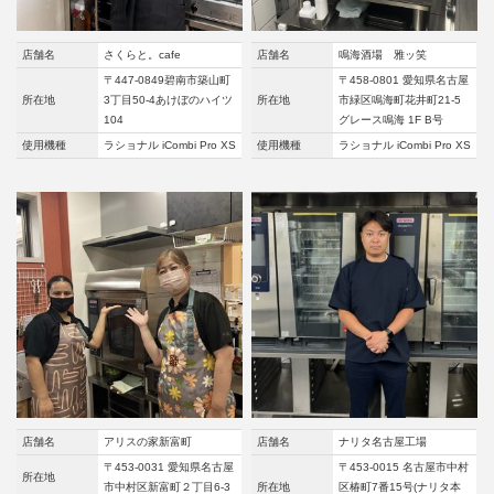
店舗名
さくらと。cafe
店舗名
鳴海酒場 雅ッ笑
〒447-0849碧南市築山町
〒458-0801 愛知県名古屋
所在地
3丁目50-4あけぼのハイツ
所在地
市緑区鳴海町花井町21-5
104
グレース鳴海 1F B号
使用機種
ラショナル iCombi Pro XS
使用機種
ラショナル iCombi Pro XS
店舗名
アリスの家新富町
店舗名
ナリタ名古屋工場
〒453-0031 愛知県名古屋
〒453-0015 名古屋市中村
所在地
市中村区新富町２丁目6-3
所在地
区椿町7番15号(ナリタ本