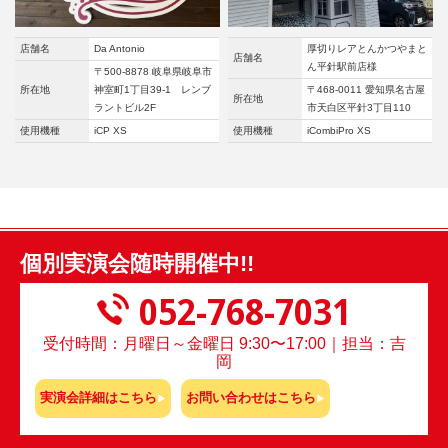
店舗名
Da Antonio
厚切りレアとんかつやまと
店舗名
ん平針駅前店様
〒500-8878 岐阜県岐阜市
所在地
神室町1丁目39-1 レンブ
〒468-0011 愛知県名古屋
所在地
ラントビル2F
市天白区平針3丁目110
使用機種
iCP XS
使用機種
iCombiPro XS
個別実演会随時開催中!!
052-768-7031
受付時間：月曜日～金曜日 9:30〜17:00｜担当：吉
岡
実演会詳細はこちら
お問い合わせはこちら