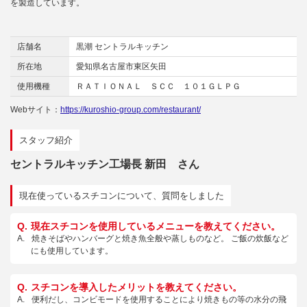
を製造しています。
店舗名
黒潮 セントラルキッチン
所在地
愛知県名古屋市東区矢田
使用機種
ＲＡＴＩＯＮＡＬ ＳＣＣ １０１ＧＬＰＧ
Webサイト：
https://kuroshio-group.com/restaurant/
スタッフ紹介
セントラルキッチン工場長 新田 さん
現在使っているスチコンについて、質問をしました
現在スチコンを使用しているメニューを教えてください。
焼きそばやハンバーグと焼き魚全般や蒸しものなど。 ご飯の炊飯など
にも使用しています。
スチコンを導入したメリットを教えてください。
便利だし、コンビモードを使用することにより焼きもの等の水分の飛