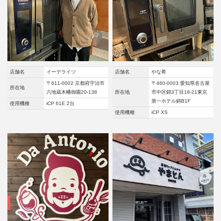
店舗名
イーデライツ
店舗名
やな希
〒611-0002 京都府宇治市
〒460-0003 愛知県名古屋
所在地
六地蔵木幡御園20-138
所在地
市中区錦3丁目18-21東京
第一ホテル錦B1F
使用機種
iCP 61E 2台
使用機種
iCP XS