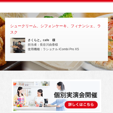
シュークリーム、シフォンケーキ、フィナンシェ、ラ
スチ
スク
いな
さくらと。cafe 様
担当者：長谷川由香様
使用機種：ラショナル iCombi Pro XS