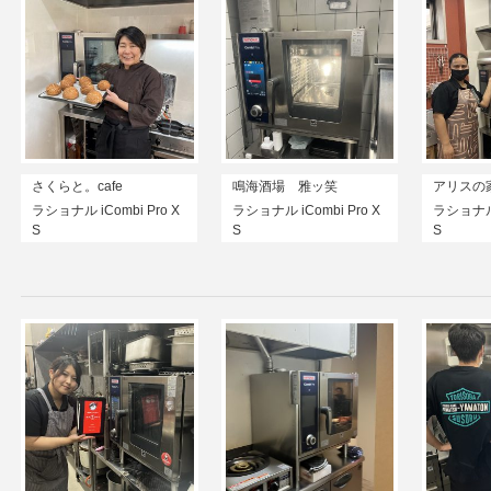
さくらと。cafe
鳴海酒場 雅ッ笑
アリスの
ラショナル iCombi Pro X
ラショナル iCombi Pro X
ラショナル i
S
S
S