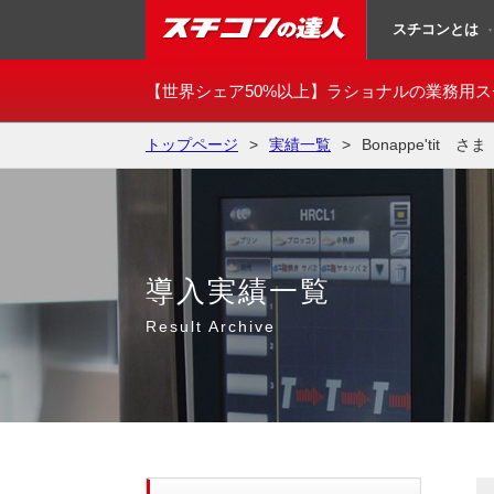
スチコンとは
▼
スチコンの達人
【世界シェア50%以上】
ラショナルの業務用ス
トップページ
実績一覧
Bonappe'tit さま
導入実績一覧
Result Archive