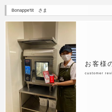
Bonappe'tit さま