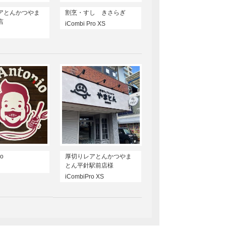
アとんかつやま
割烹・すし きさらぎ
店
iCombi Pro XS
io
厚切りレアとんかつやま
とん平針駅前店様
iCombiPro XS