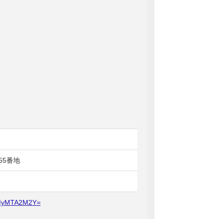
55番地
YmMyMTA2M2Y=