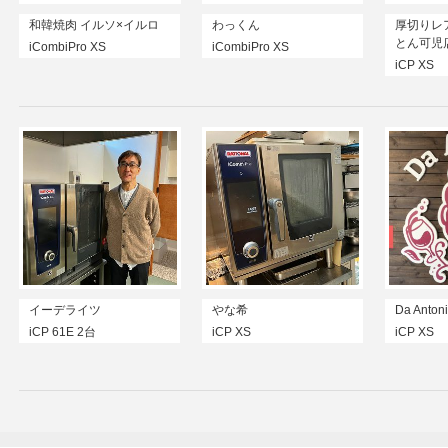
和韓焼肉 イルソ×イルロ
わっくん
厚切りレ
とん可児
iCombiPro XS
iCombiPro XS
iCP XS
イーデライツ
やな希
Da Anton
iCP 61E 2台
iCP XS
iCP XS