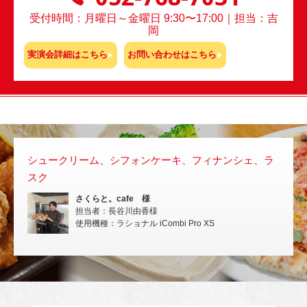
受付時間：月曜日～金曜日 9:30〜17:00｜担当：吉
岡
実演会詳細はこちら
お問い合わせはこちら
シュークリーム、シフォンケーキ、フィナンシェ、ラ
スチ
スク
いな
さくらと。cafe 様
担当者：長谷川由香様
使用機種：ラショナル iCombi Pro XS