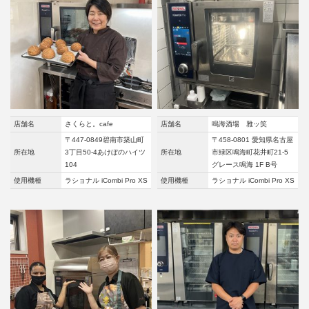
店舗名
さくらと。cafe
店舗名
鳴海酒場 雅ッ笑
〒447-0849碧南市築山町
〒458-0801 愛知県名古屋
所在地
3丁目50-4あけぼのハイツ
所在地
市緑区鳴海町花井町21-5
104
グレース鳴海 1F B号
使用機種
ラショナル iCombi Pro XS
使用機種
ラショナル iCombi Pro XS