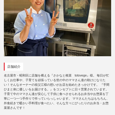
店舗紹介
名古屋市・昭和区に店舗を構える『さかなと根菜 totovege』様。 毎日が忙
しくお仕事や、子育てを頑張っている世の中のママさん達の助けになりた
い！そんなオーナーの祖父江様の想いがお店を始めたきっかけです。 『手間
ひまと体に優しいをお届けする。』をコンセプトに日々営業されています。
子育て中のママさん達が安心して子供に食べさせられるお弁当やお惣菜を丁
寧に一つ一つ手作りで作っていらっしゃいます。 ママさんたちはもちろん、
外食続きで暖かい手料理が食べたい、そんな方々にぴったりのお弁当・お惣
菜屋さんです！