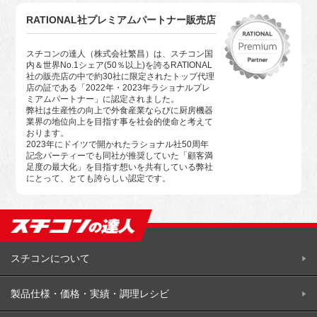
RATIONAL社プレミアムパートナー販売店
スチコンの達人（株式会社繁昌）は、スチコン国
内＆世界No.1シェア(50％以上)を誇るRATIONAL
社の販売店の中で約30社に限定されたトップ代理
店の証である「2022年・2023年ラショナルプレ
ミアムパートナー」に認定されました。
弊社は生産性の向上で外食産業ならびに厨房機器
業界の地位向上を目指す事を社会的使命と考えて
おります。
2023年にドイツで開かれたラショナル社50周年
記念パーティーでも同社が推奨していた「顧客満
足度の最大化」を目指す想いを共有している弊社
にとって、とても誇らしい認定です。
スチコンについて
製品仕様・価格・実績・調理レシビ