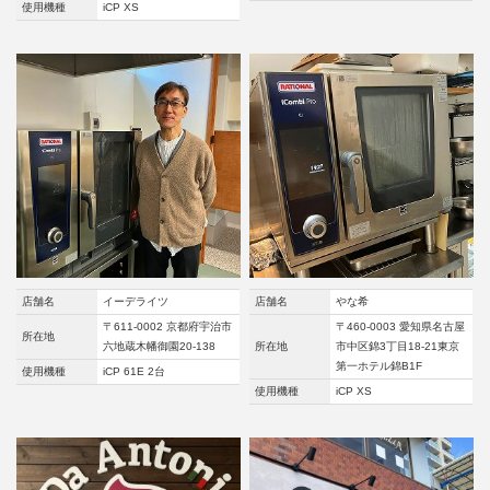
使用機種
iCP XS
店舗名
イーデライツ
店舗名
やな希
〒611-0002 京都府宇治市
〒460-0003 愛知県名古屋
所在地
六地蔵木幡御園20-138
所在地
市中区錦3丁目18-21東京
第一ホテル錦B1F
使用機種
iCP 61E 2台
使用機種
iCP XS