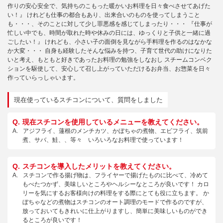
作りの安心安全で、気持ちのこもった暖かいお料理を日々食べさせてあげた
い！』 けれども仕事の都合もあり、出来合いのものを使ってしまうこと
も・・・、そのことに対して少し罪悪感を感じてしまったり・・・ 『仕事が
忙しい中でも、時間が取れた時や休みの日には、ゆっくりと子供と一緒に過
ごしたい！』 けれども、小さい子の面倒を見ながら手料理を作るのはなかな
か大変・・・ 自身も経験したそんな悩みを持つ、子育て世代の助けになりた
いと考え、もともと好きであったお料理の勉強をしなおし スチームコンベク
ションを駆使して、安心して召し上がっていただけるお弁当、お惣菜を日々
作っていらっしゃいます。
現在使っているスチコンについて、質問をしました
現在スチコンを使用しているメニューを教えてください。
アジフライ、蓮根のメンチカツ、かぼちゃの煮物、エビフライ、筑前
煮、サバ、鮭、、等々 いろいろなお料理で使っています！
スチコンを導入したメリットを教えてください。
スチコンで作る揚げ物は、フライヤーで揚げたものに比べて、冷めて
もべたつかず、美味しいところやヘルシーなところが良いです！ カロ
リーを気にするお客様向けの料理をする際にとても役に立ちます。 か
ぼちゃなどの煮物はスチコンのオート調理のモードで作るのですが、
放っておいてもきれいに仕上がりますし、簡単に美味しいものができ
るところが良いです！