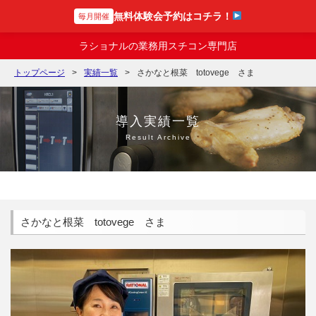
無料体験会予約はコチラ！
毎月開催
スチコンの達人
ラショナルの業務用スチコン専門店
トップページ
実績一覧
さかなと根菜 totovege さま
導入実績一覧
Result Archive
さかなと根菜 totovege さま