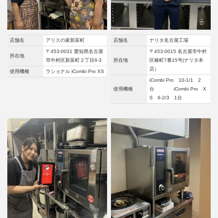
店舗名
アリスの家新富町
店舗名
ナリタ名古屋工場
〒453-0031 愛知県名古屋
〒453-0015 名古屋市中村
所在地
市中村区新富町２丁目6-3
所在地
区椿町7番15号(ナリタ本
店）
使用機種
ラショナル iCombi Pro XS
iCombi Pro 10-1/1 2
使用機種
台 iCombi Pro X
S 6-2/3 1台