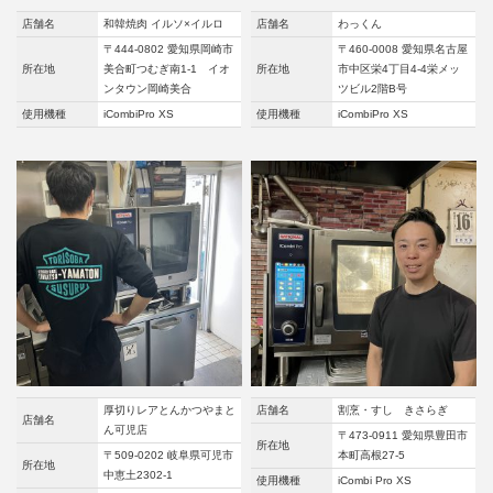
店舗名
和韓焼肉 イルソ×イルロ
店舗名
わっくん
〒444-0802 愛知県岡崎市
〒460-0008 愛知県名古屋
所在地
美合町つむぎ南1-1 イオ
所在地
市中区栄4丁目4-4栄メッ
ンタウン岡崎美合
ツビル2階B号
使用機種
iCombiPro XS
使用機種
iCombiPro XS
厚切りレアとんかつやまと
店舗名
割烹・すし きさらぎ
店舗名
ん可児店
〒473-0911 愛知県豊田市
所在地
〒509-0202 岐阜県可児市
本町高根27-5
所在地
中恵土2302-1
使用機種
iCombi Pro XS