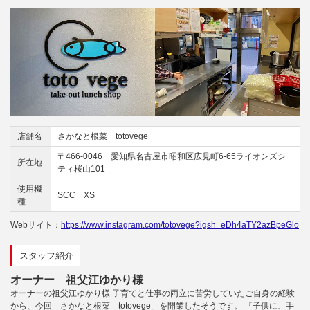
店舗名
さかなと根菜 totovege
〒466-0046 愛知県名古屋市昭和区広見町6-65ライオンズシ
所在地
ティ桜山101
使用機
SCC XS
種
Webサイト：
https://www.instagram.com/totovege?igsh=eDh4aTY2azBpeGlo
スタッフ紹介
オーナー 祖父江ゆかり様
オーナーの祖父江ゆかり様 子育てと仕事の両立に苦労していたご自身の経験
から、今回「さかなと根菜 totovege」を開業したそうです。 『子供に、手