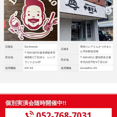
店舗名
Da Antonio
厚切りレアとんかつやまと
店舗名
ん平針駅前店様
〒500-8878 岐阜県岐阜市
所在地
神室町1丁目39-1 レンブ
〒468-0011 愛知県名古屋
所在地
ラントビル2F
市天白区平針3丁目110
使用機種
iCP XS
使用機種
iCombiPro XS
個別実演会随時開催中!!
052-768-7031