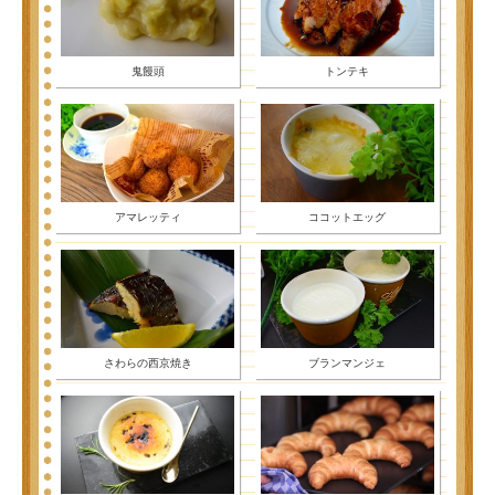
鬼饅頭
トンテキ
アマレッティ
ココットエッグ
さわらの西京焼き
ブランマンジェ