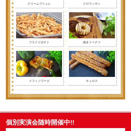
クリームブリュレ
クロワッサン
フライドポテト
焼きドーナツ
ドフィノワーズ
チュロス
個別実演会随時開催中!!