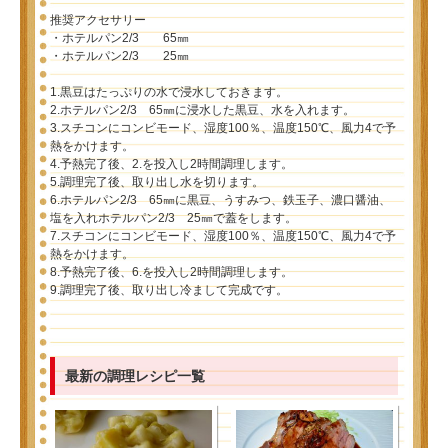
推奨アクセサリー
・ホテルパン2/3 65㎜
・ホテルパン2/3 25㎜
1.黒豆はたっぷりの水で浸水しておきます。
2.ホテルパン2/3 65㎜に浸水した黒豆、水を入れます。
3.スチコンにコンビモード、湿度100％、温度150℃、風力4で予
熱をかけます。
4.予熱完了後、2.を投入し2時間調理します。
5.調理完了後、取り出し水を切ります。
6.ホテルパン2/3 65㎜に黒豆、うすみつ、鉄玉子、濃口醤油、
塩を入れホテルパン2/3 25㎜で蓋をします。
7.スチコンにコンビモード、湿度100％、温度150℃、風力4で予
熱をかけます。
8.予熱完了後、6.を投入し2時間調理します。
9.調理完了後、取り出し冷まして完成です。
最新の調理レシピ一覧