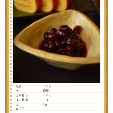
・黒豆 150ｇ
・水 適量
・うすみつ 750ｇ
・濃口醤油 10ｇ
・塩 2ｇ
・鉄玉子