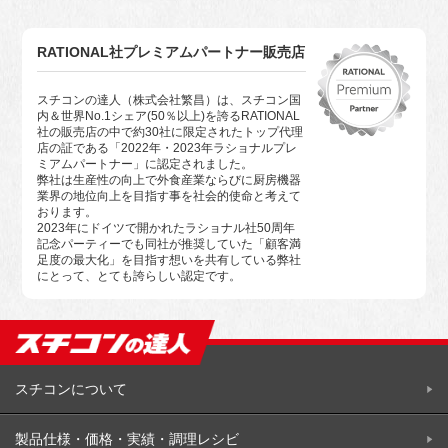
RATIONAL社プレミアムパートナー販売店
スチコンの達人（株式会社繁昌）は、スチコン国
内＆世界No.1シェア(50％以上)を誇るRATIONAL
社の販売店の中で約30社に限定されたトップ代理
店の証である「2022年・2023年ラショナルプレ
ミアムパートナー」に認定されました。
弊社は生産性の向上で外食産業ならびに厨房機器
業界の地位向上を目指す事を社会的使命と考えて
おります。
2023年にドイツで開かれたラショナル社50周年
記念パーティーでも同社が推奨していた「顧客満
足度の最大化」を目指す想いを共有している弊社
にとって、とても誇らしい認定です。
スチコンについて
製品仕様・価格・実績・調理レシビ