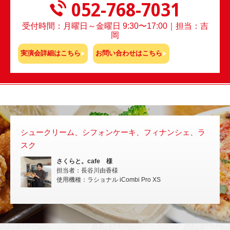
052-768-7031
受付時間：月曜日～金曜日 9:30〜17:00｜担当：吉
岡
実演会詳細はこちら
お問い合わせはこちら
シュークリーム、シフォンケーキ、フィナンシェ、ラ
スチ
スク
いな
さくらと。cafe 様
担当者：長谷川由香様
使用機種：ラショナル iCombi Pro XS