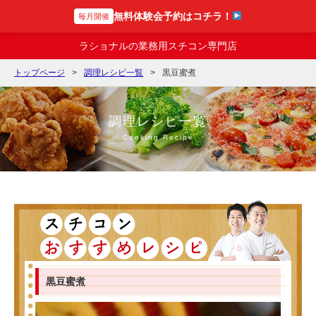
無料体験会予約はコチラ！
毎月開催
スチコンの達人
ラショナルの業務用スチコン専門店
トップページ
調理レシピ一覧
黒豆蜜煮
調理レシピ一覧
Cooking Recipe
黒豆蜜煮