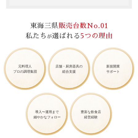
東海三県
販売台数No.01
私たち
選ばれる
5つの理由
が
元料理人
店舗・厨房器具の
新規開業
プロの調理集団
総合支援
サポート
導入〜運用まで
豊富な飲食店
細やかなフォロー
経営経験