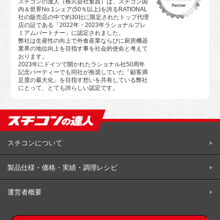
スチコンの達人（株式会社繁昌）は、スチコン国
内＆世界No.1シェア(50％以上)を誇るRATIONAL
社の販売店の中で約30社に限定されたトップ代理
店の証である「2022年・2023年ラショナルプレ
ミアムパートナー」に認定されました。
弊社は生産性の向上で外食産業ならびに厨房機器
業界の地位向上を目指す事を社会的使命と考えて
おります。
2023年にドイツで開かれたラショナル社50周年
記念パーティーでも同社が推奨していた「顧客満
足度の最大化」を目指す想いを共有している弊社
にとって、とても誇らしい認定です。
スチコンについて
製品仕様・価格・実績・調理レシビ
運営者概要