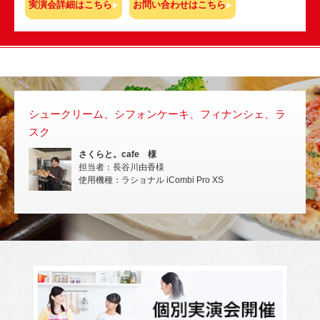
実演会詳細はこちら
お問い合わせはこちら
シュークリーム、シフォンケーキ、フィナンシェ、ラ
スチ
スク
いな
さくらと。cafe 様
担当者：長谷川由香様
使用機種：ラショナル iCombi Pro XS