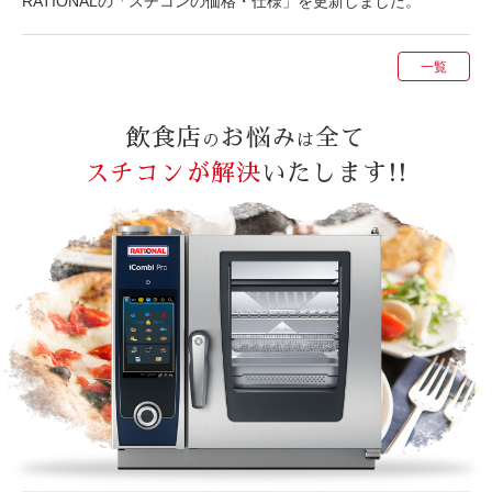
RATIONALの「スチコンの価格・仕様」を更新しました。
一覧
飲食店
お悩み
全て
の
は
スチコンが解決
いたします!!