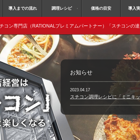
無料体験会予約はコチラ！
導入までの流れ
毎月開催
調理レシピ
価格の目安
導入
▼
チコン専門店
（RATIONALプレミアムパートナー）「スチコンの
お知らせ
2023.04.17
スチコン調理レシピに「ミニキ