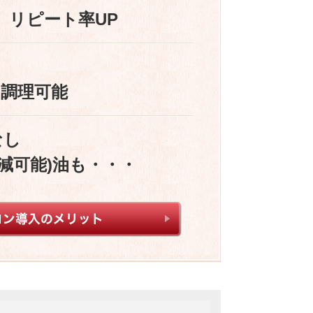
、リピート率UP
に調理可能
なし
削減可能)油も・・・