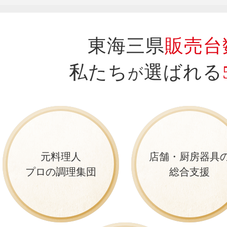
東海三県
販売台数
私たち
選ばれる
が
元料理人
店舗・厨房器具
プロの調理集団
総合支援