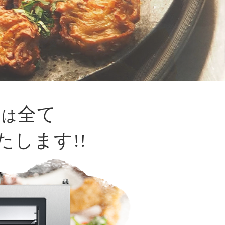
み
全て
は
たします!!