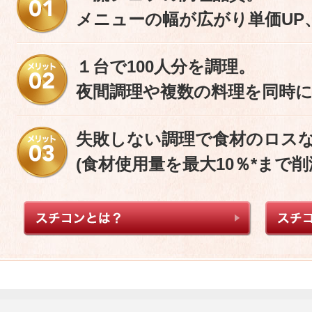
メニューの幅が広がり単価UP
１台で100人分を調理。
夜間調理や複数の料理を同時
失敗しない調理で食材のロス
(食材使用量を最大10％*まで