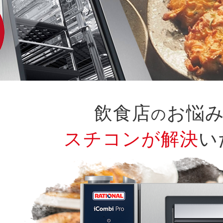
飲食店
お悩
の
スチコンが解決
い