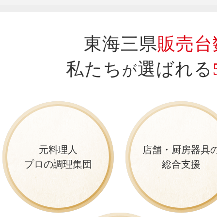
東海三県
販売台数
私たち
選ばれる
が
元料理人
店舗・厨房器具
プロの調理集団
総合支援