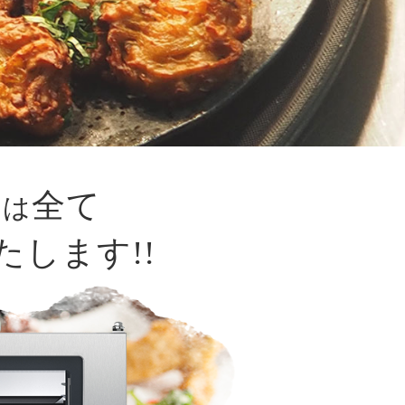
み
全て
は
たします!!