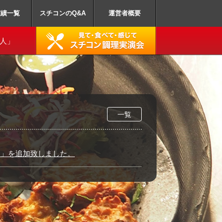
業務用スチームコン
実績一覧
スチコンのQ&A
運営者概要
達人」
一覧
ん」を追加致しました。