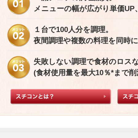
メニューの幅が広がり単価UP
１台で100人分を調理。
夜間調理や複数の料理を同時
失敗しない調理で食材のロス
(食材使用量を最大10％*まで