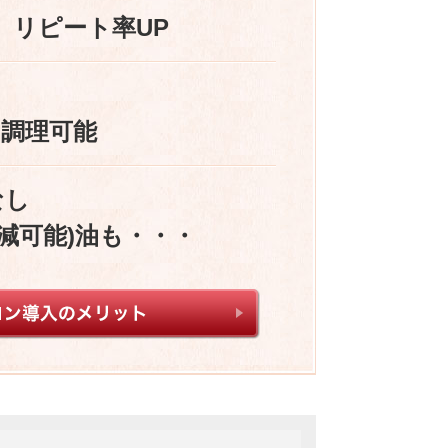
、リピート率UP
に調理可能
なし
削減可能)油も・・・