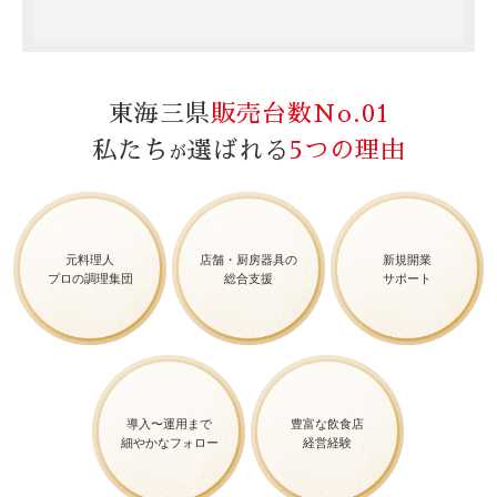
東海三県
販売台数No.01
私たち
選ばれる
5つの理由
が
元料理人
店舗・厨房器具の
新規開業
プロの調理集団
総合支援
サポート
導入〜運用まで
豊富な飲食店
細やかなフォロー
経営経験