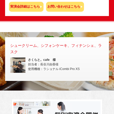
実演会詳細はこちら
お問い合わせはこちら
シュークリーム、シフォンケーキ、フィナンシェ、ラ
スチ
スク
いな
さくらと。cafe 様
担当者：長谷川由香様
使用機種：ラショナル iCombi Pro XS