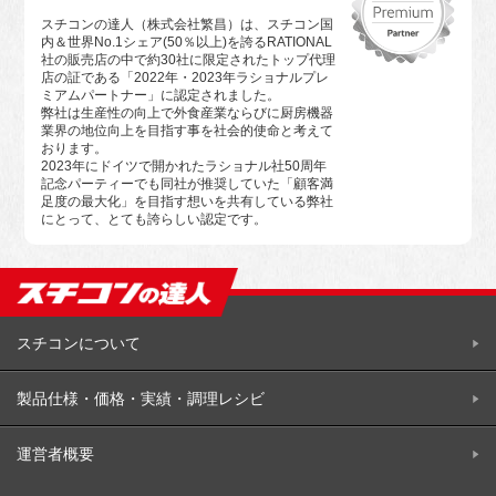
スチコンの達人（株式会社繁昌）は、スチコン国
内＆世界No.1シェア(50％以上)を誇るRATIONAL
社の販売店の中で約30社に限定されたトップ代理
店の証である「2022年・2023年ラショナルプレ
ミアムパートナー」に認定されました。
弊社は生産性の向上で外食産業ならびに厨房機器
業界の地位向上を目指す事を社会的使命と考えて
おります。
2023年にドイツで開かれたラショナル社50周年
記念パーティーでも同社が推奨していた「顧客満
足度の最大化」を目指す想いを共有している弊社
にとって、とても誇らしい認定です。
スチコンについて
製品仕様・価格・実績・調理レシビ
運営者概要