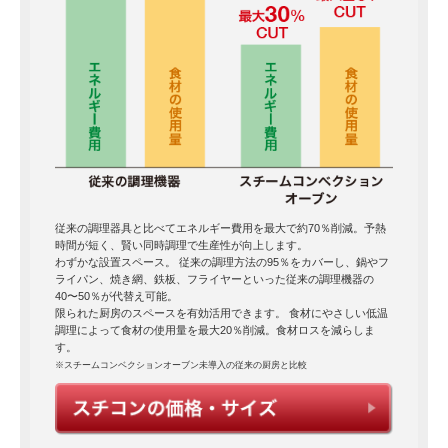
従来の調理器具と比べてエネルギー費用を最大で約70％削減。予熱
時間が短く、賢い同時調理で生産性が向上します。
わずかな設置スペース。 従来の調理方法の95％をカバーし、鍋やフ
ライパン、焼き網、鉄板、フライヤーといった従来の調理機器の
40〜50％が代替え可能。
限られた厨房のスペースを有効活用できます。 食材にやさしい低温
調理によって食材の使用量を最大20％削減。食材ロスを減らしま
す。
※スチームコンベクションオーブン未導入の従来の厨房と比較