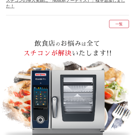
スチコンの導入実績に「Notice(ノーティス）」様を追加しまし
た！
一覧
飲食店
お悩み
全て
の
は
スチコンが解決
いたします!!