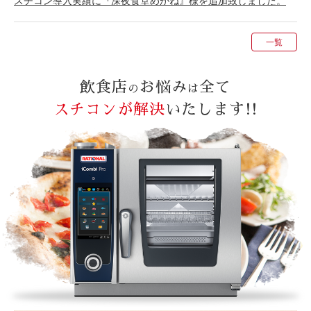
スチコン導入実績に『深夜食堂めがね』様を追加致しました。
一覧
飲食店
お悩み
全て
の
は
スチコンが解決
いたします!!