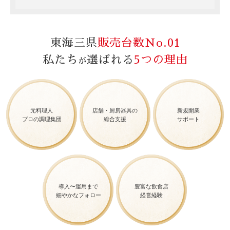
東海三県
販売台数No.01
私たち
選ばれる
5つの理由
が
元料理人
店舗・厨房器具の
新規開業
プロの調理集団
総合支援
サポート
導入〜運用まで
豊富な飲食店
細やかなフォロー
経営経験