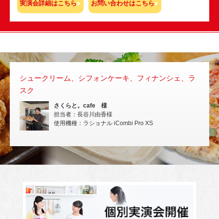
実演会詳細はこちら
お問い合わせはこちら
シュークリーム、シフォンケーキ、フィナンシェ、ラ
スチ
スク
いな
さくらと。cafe 様
担当者：長谷川由香様
使用機種：ラショナル iCombi Pro XS