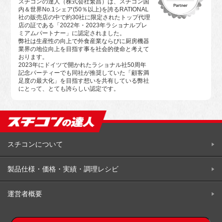
スチコンの達人（株式会社繁昌）は、スチコン国
内＆世界No.1シェア(50％以上)を誇るRATIONAL
社の販売店の中で約30社に限定されたトップ代理
店の証である「2022年・2023年ラショナルプレ
ミアムパートナー」に認定されました。
弊社は生産性の向上で外食産業ならびに厨房機器
業界の地位向上を目指す事を社会的使命と考えて
おります。
2023年にドイツで開かれたラショナル社50周年
記念パーティーでも同社が推奨していた「顧客満
足度の最大化」を目指す想いを共有している弊社
にとって、とても誇らしい認定です。
スチコンについて
製品仕様・価格・実績・調理レシビ
運営者概要