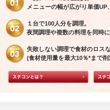
メニューの幅が広がり単価UP
１台で100人分を調理。
夜間調理や複数の料理を同時
失敗しない調理で食材のロス
(食材使用量を最大10％*まで