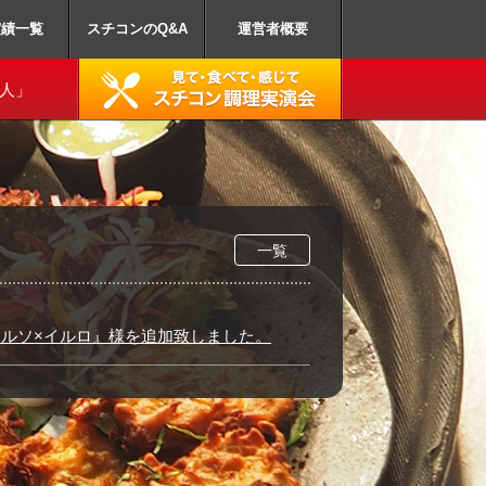
業務用スチームコン
実績一覧
スチコンのQ&A
運営者概要
達人」
一覧
ルソ×イルロ』様を追加致しました。