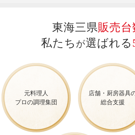
東海三県
販売台数
私たち
選ばれる
が
元料理人
店舗・厨房器具
プロの調理集団
総合支援