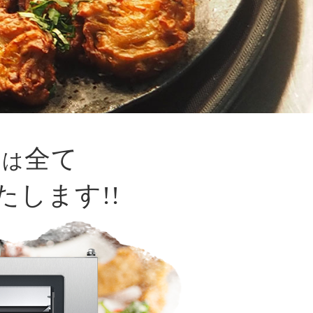
み
全て
は
たします!!