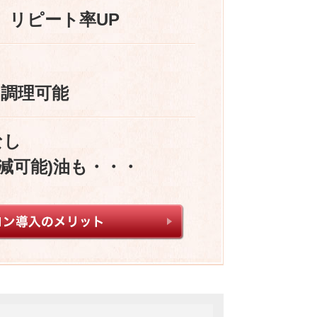
、リピート率UP
に調理可能
なし
削減可能)油も・・・