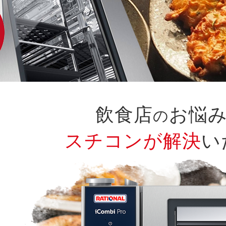
飲食店
お悩
の
スチコンが解決
い