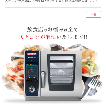
スチコン導入先に『鶏そばMisoすする』様を追加致しました！
一覧
飲食店
お悩み
全て
の
は
スチコンが解決
いたします!!