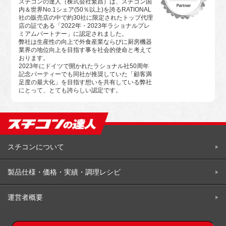
スチコンの達人（株式会社繁昌）は、スチコン国
内＆世界No.1シェア(50％以上)を誇るRATIONAL
社の販売店の中で約30社に限定されたトップ代理
店の証である「2022年・2023年ラショナルプレ
ミアムパートナー」に認定されました。
弊社は生産性の向上で外食産業ならびに厨房機器
業界の地位向上を目指す事を社会的使命と考えて
おります。
2023年にドイツで開かれたラショナル社50周年
記念パーティーでも同社が推奨していた「顧客満
足度の最大化」を目指す想いを共有している弊社
にとって、とても誇らしい認定です。
スチコンについて
製品仕様・価格・実績・調理レシビ
運営者概要