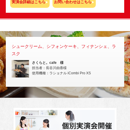
実演会詳細はこちら
お問い合わせはこちら
シュークリーム、シフォンケーキ、フィナンシェ、ラ
スチコ
スク
いない
さくらと。cafe 様
担当者：長谷川由香様
使用機種：ラショナル iCombi Pro XS